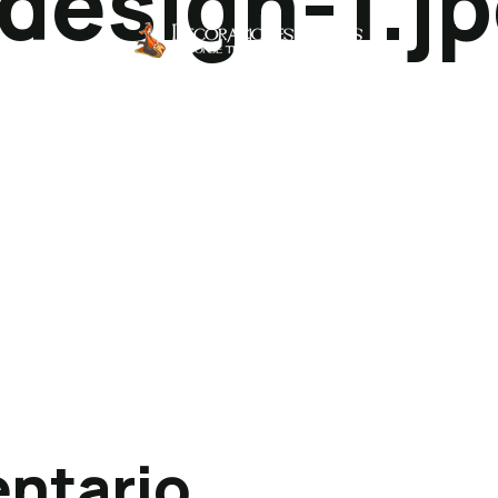
-design-1.j
PASTO SINTETICO
POSTES UNIFILA & ALFOMBRA ROJA
ntario