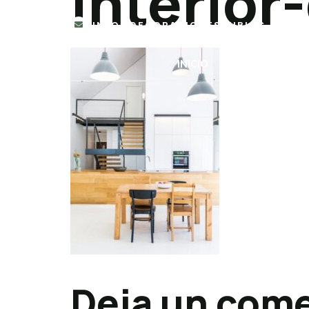
interior
INFO@DECORACIONESRUBIOS.COM
INICIO
ALFOMBRAS
Deja un come